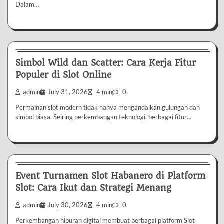
Dalam…
Uncategorized
Simbol Wild dan Scatter: Cara Kerja Fitur
Populer di Slot Online
admin
July 31, 2026
4 min
0
Permainan slot modern tidak hanya mengandalkan gulungan dan
simbol biasa. Seiring perkembangan teknologi, berbagai fitur…
Uncategorized
Event Turnamen Slot Habanero di Platform
Slot: Cara Ikut dan Strategi Menang
admin
July 30, 2026
4 min
0
Perkembangan hiburan digital membuat berbagai platform Slot