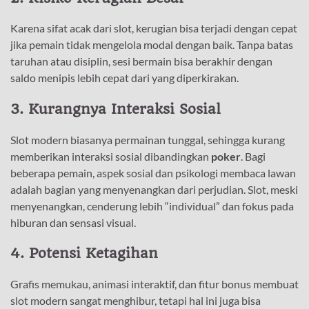
Karena sifat acak dari slot, kerugian bisa terjadi dengan cepat
jika pemain tidak mengelola modal dengan baik. Tanpa batas
taruhan atau disiplin, sesi bermain bisa berakhir dengan
saldo menipis lebih cepat dari yang diperkirakan.
3. Kurangnya Interaksi Sosial
Slot modern biasanya permainan tunggal, sehingga kurang
memberikan interaksi sosial dibandingkan
poker
. Bagi
beberapa pemain, aspek sosial dan psikologi membaca lawan
adalah bagian yang menyenangkan dari perjudian. Slot, meski
menyenangkan, cenderung lebih “individual” dan fokus pada
hiburan dan sensasi visual.
4. Potensi Ketagihan
Grafis memukau, animasi interaktif, dan fitur bonus membuat
slot modern sangat menghibur, tetapi hal ini juga bisa