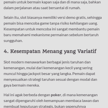
pemain untuk bermain kapan saja dan di mana saja, bahkan
dalam perjalanan atau saat bersantai di rumah.
Selain itu, slot biasanya memiliki versi demo gratis, sehingga
pemain bisa mencoba game tanpa risiko kehilangan uang.
Kesempatan untuk mencoba ini sangat membantu pemain
baru memahami mekanisme permainan sebelum bertaruh
sungguhan.
4. Kesempatan Menang yang Variatif
Slot modern menawarkan berbagai jenis taruhan dan
kemenangan, mulai dari kemenangan kecil yang sering
muncul hingga jackpot besar yang langka. Pemain dapat
menyesuaikan strategi taruhan sesuai dengan modal dan
gaya bermain mereka.
Hal ini agak berbeda dengan
poker
, di mana kemenangan
sangat dipengaruhi oleh kemampuan membaca lawan dan
membuat keputusan strategis, bukan sepenuhnya