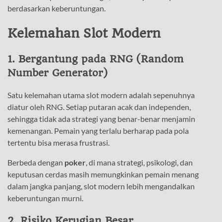
berdasarkan keberuntungan.
Kelemahan Slot Modern
1. Bergantung pada RNG (Random
Number Generator)
Satu kelemahan utama slot modern adalah sepenuhnya
diatur oleh RNG. Setiap putaran acak dan independen,
sehingga tidak ada strategi yang benar-benar menjamin
kemenangan. Pemain yang terlalu berharap pada pola
tertentu bisa merasa frustrasi.
Berbeda dengan
poker
, di mana strategi, psikologi, dan
keputusan cerdas masih memungkinkan pemain menang
dalam jangka panjang, slot modern lebih mengandalkan
keberuntungan murni.
2. Risiko Kerugian Besar