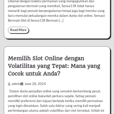
Dikenal dengan koleksi permainan yang mengagumkan dan
pengalaman bermain yang memikat, Sensa138 tidak hanya
menarik bagi pemain berpengalaman tetapi juga bagi mereka yang
baru memulai petualangan mereka dalam dunia slot online. Sensasi
Bermain Slot di Sensa138 Bermain […]
Read More
Memilih Slot Online dengan
Volatilitas yang Tepat: Mana yang
Cocok untuk Anda?
admin
June 28, 2024
Dalam dunia perjudian online yang semakin berkembang pesat,
pemilihan slot online bukanlah perkara sepele. Setiap pemain
memiliki preferensi dan tujuan berbeda ketika memilih permainan
yang ingin dimainkan. Salah satu faktor yang sering kali menjadi
pertimbangan utama adalah volatilitas dari slot tersebut. Istilah ini