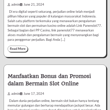
admin
June 21, 2024
Di era digital seperti sekarang, perjudian online telah menjadi
pilihan hiburan yang populer di kalangan masyarakat Indonesia.
Salah satu platform terkemuka yang menawarkan pengalaman
bermain slot dan permainan kasino online adalah Link Panenslot77.
Sebagai bagian dari PP Casino, link panenslot77 menawarkan
akses mudah dan pengalaman bermain yang menyenangkan bagi
para penggemar perjudian. Bagi Anda […]
Read More
Manfaatkan Bonus dan Promosi
dalam Bermain Slot Online
admin
June 17, 2024
Dalam dunia perjudian online, bermain slot bukan hanya tentang
memutar gulungan dan berharap mendapatkan jackpot besar. Ada