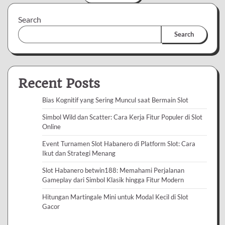
Search
Search
Recent Posts
Bias Kognitif yang Sering Muncul saat Bermain Slot
Simbol Wild dan Scatter: Cara Kerja Fitur Populer di Slot
Online
Event Turnamen Slot Habanero di Platform Slot: Cara
Ikut dan Strategi Menang
Slot Habanero betwin188: Memahami Perjalanan
Gameplay dari Simbol Klasik hingga Fitur Modern
Hitungan Martingale Mini untuk Modal Kecil di Slot
Gacor