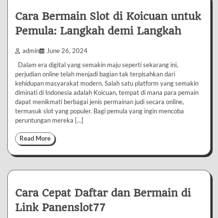
Cara Bermain Slot di Koicuan untuk
Pemula: Langkah demi Langkah
admin
June 26, 2024
Dalam era digital yang semakin maju seperti sekarang ini,
perjudian online telah menjadi bagian tak terpisahkan dari
kehidupan masyarakat modern. Salah satu platform yang semakin
diminati di Indonesia adalah Koicuan, tempat di mana para pemain
dapat menikmati berbagai jenis permainan judi secara online,
termasuk slot yang populer. Bagi pemula yang ingin mencoba
peruntungan mereka […]
Read More
Cara Cepat Daftar dan Bermain di
Link Panenslot77