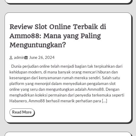
Review Slot Online Terbaik di
Ammo88: Mana yang Paling
Menguntungkan?
admin
June 26, 2024
Dunia perjudian online telah menjadi bagian tak terpisahkan dari
kehidupan modern, di mana banyak orang mencari hiburan dan
kesenangan dari kenyamanan rumah mereka sendiri. Salah satu
platform yang menonjol dalam menyediakan pengalaman slot
online yang seru dan menguntungkan adalah Ammo88. Dengan
menghadirkan koleksi permainan dari penyedia terkemuka seperti
Habanero, Ammo88 berhasil menarik perhatian para […]
Read More