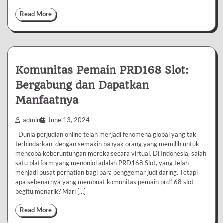
Read More
Komunitas Pemain PRD168 Slot:
Bergabung dan Dapatkan
Manfaatnya
admin
June 13, 2024
Dunia perjudian online telah menjadi fenomena global yang tak
terhindarkan, dengan semakin banyak orang yang memilih untuk
mencoba keberuntungan mereka secara virtual. Di Indonesia, salah
satu platform yang menonjol adalah PRD168 Slot, yang telah
menjadi pusat perhatian bagi para penggemar judi daring. Tetapi
apa sebenarnya yang membuat komunitas pemain prd168 slot
begitu menarik? Mari […]
Read More