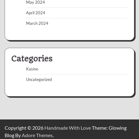
May 2024
April 2024
March 2024
Categories
Kasino
Uncategorized
Copyright © 2026
Handmade With Love
Theme: Glowing
Blog By
Adore Themes
.