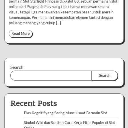
bermain Slot Starlight Princess di xgslot 88, sebuah permainan slot
online dari Pragmatic Play yang tidak hanya menawan secara
visual, tetapi juga menawarkan kesempatan besar untuk meraih
kemenangan. Permainan ini memadukan elemen fantasi dengan
peluang menang yang cukup […]
Read More
Search
Search
Recent Posts
Bias Kognitif yang Sering Muncul saat Bermain Slot
Simbol Wild dan Scatter: Cara Kerja Fitur Populer di Slot
Online