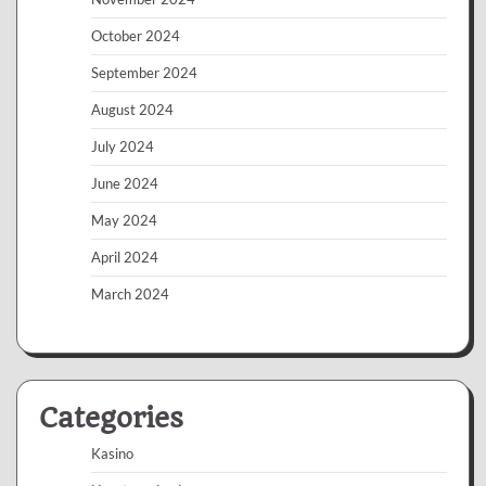
October 2024
September 2024
August 2024
July 2024
June 2024
May 2024
April 2024
March 2024
Categories
Kasino