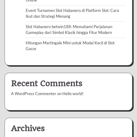
Event Turnamen Slot Habanero di Platform Slot: Cara
Ikut dan Strategi Menang
Slot Habanero betwin188: Memahami Perjalanan
Gameplay dari Simbol Klasik hingga Fitur Modern
Hitungan Martingale Mini untuk Modal Kecil di Slot
Gacor
Recent Comments
A WordPress Commenter
on
Hello world!
Archives