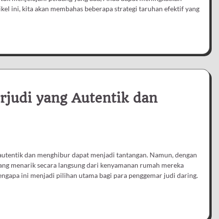
el ini, kita akan membahas beberapa strategi taruhan efektif yang
rjudi yang Autentik dan
autentik dan menghibur dapat menjadi tantangan. Namun, dengan
yang menarik secara langsung dari kenyamanan rumah mereka
mengapa ini menjadi pilihan utama bagi para penggemar judi daring.