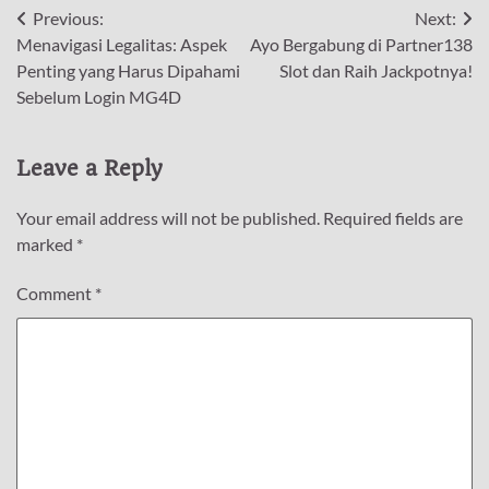
Post
Previous:
Next:
Menavigasi Legalitas: Aspek
Ayo Bergabung di Partner138
navigation
Penting yang Harus Dipahami
Slot dan Raih Jackpotnya!
Sebelum Login MG4D
Leave a Reply
Your email address will not be published.
Required fields are
marked
*
Comment
*