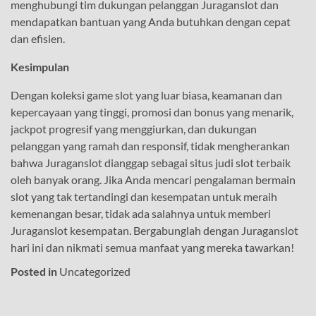
menghubungi tim dukungan pelanggan Juraganslot dan
mendapatkan bantuan yang Anda butuhkan dengan cepat
dan efisien.
Kesimpulan
Dengan koleksi game slot yang luar biasa, keamanan dan
kepercayaan yang tinggi, promosi dan bonus yang menarik,
jackpot progresif yang menggiurkan, dan dukungan
pelanggan yang ramah dan responsif, tidak mengherankan
bahwa Juraganslot dianggap sebagai situs judi slot terbaik
oleh banyak orang. Jika Anda mencari pengalaman bermain
slot yang tak tertandingi dan kesempatan untuk meraih
kemenangan besar, tidak ada salahnya untuk memberi
Juraganslot kesempatan. Bergabunglah dengan Juraganslot
hari ini dan nikmati semua manfaat yang mereka tawarkan!
Posted in
Uncategorized