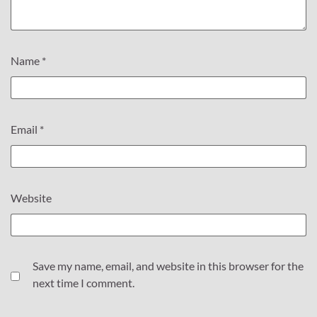
Name
*
Email
*
Website
Save my name, email, and website in this browser for the
next time I comment.