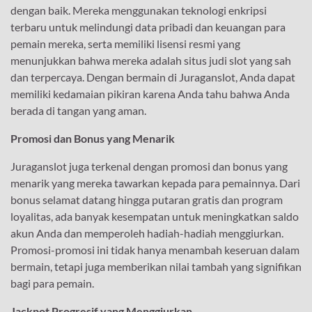
dengan baik. Mereka menggunakan teknologi enkripsi
terbaru untuk melindungi data pribadi dan keuangan para
pemain mereka, serta memiliki lisensi resmi yang
menunjukkan bahwa mereka adalah situs judi slot yang sah
dan terpercaya. Dengan bermain di Juraganslot, Anda dapat
memiliki kedamaian pikiran karena Anda tahu bahwa Anda
berada di tangan yang aman.
Promosi dan Bonus yang Menarik
Juraganslot juga terkenal dengan promosi dan bonus yang
menarik yang mereka tawarkan kepada para pemainnya. Dari
bonus selamat datang hingga putaran gratis dan program
loyalitas, ada banyak kesempatan untuk meningkatkan saldo
akun Anda dan memperoleh hadiah-hadiah menggiurkan.
Promosi-promosi ini tidak hanya menambah keseruan dalam
bermain, tetapi juga memberikan nilai tambah yang signifikan
bagi para pemain.
Jackpot Progresif yang Menggiurkan