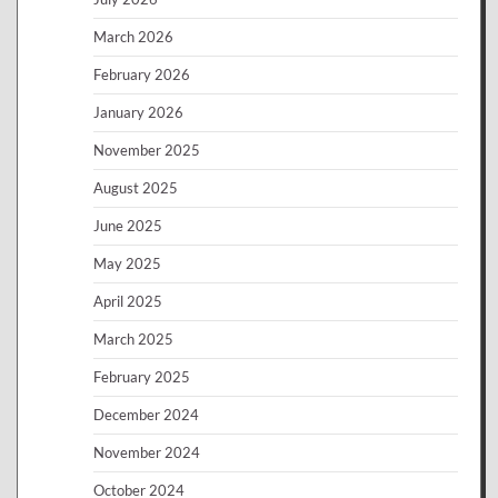
March 2026
February 2026
January 2026
November 2025
August 2025
June 2025
May 2025
April 2025
March 2025
February 2025
December 2024
November 2024
October 2024