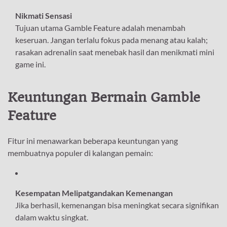
Nikmati Sensasi
Tujuan utama Gamble Feature adalah menambah
keseruan. Jangan terlalu fokus pada menang atau kalah;
rasakan adrenalin saat menebak hasil dan menikmati mini
game ini.
Keuntungan Bermain Gamble
Feature
Fitur ini menawarkan beberapa keuntungan yang
membuatnya populer di kalangan pemain:
Kesempatan Melipatgandakan Kemenangan
Jika berhasil, kemenangan bisa meningkat secara signifikan
dalam waktu singkat.