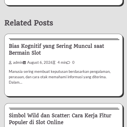
Related Posts
Uncategorized
Bias Kognitif yang Sering Muncul saat
Bermain Slot
admin
August 6, 2026
4 min
0
Manusia sering membuat keputusan berdasarkan pengalaman,
perasaan, dan cara otak memahami informasi yang diterima.
Dalam…
Uncategorized
Simbol Wild dan Scatter: Cara Kerja Fitur
Populer di Slot Online