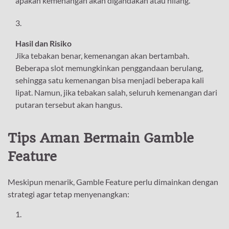
apakah kemenangan akan digandakan atau hilang.
Hasil dan Risiko
Jika tebakan benar, kemenangan akan bertambah.
Beberapa slot memungkinkan penggandaan berulang,
sehingga satu kemenangan bisa menjadi beberapa kali
lipat. Namun, jika tebakan salah, seluruh kemenangan dari
putaran tersebut akan hangus.
Tips Aman Bermain Gamble
Feature
Meskipun menarik, Gamble Feature perlu dimainkan dengan
strategi agar tetap menyenangkan: