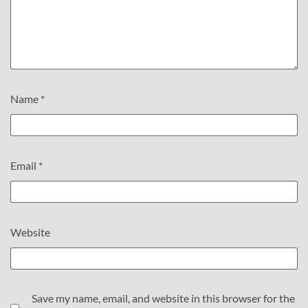
Name
*
Email
*
Website
Save my name, email, and website in this browser for the