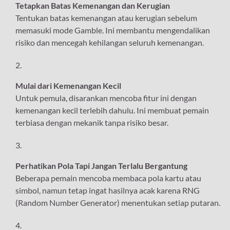
Tetapkan Batas Kemenangan dan Kerugian
Tentukan batas kemenangan atau kerugian sebelum
memasuki mode Gamble. Ini membantu mengendalikan
risiko dan mencegah kehilangan seluruh kemenangan.
Mulai dari Kemenangan Kecil
Untuk pemula, disarankan mencoba fitur ini dengan
kemenangan kecil terlebih dahulu. Ini membuat pemain
terbiasa dengan mekanik tanpa risiko besar.
Perhatikan Pola Tapi Jangan Terlalu Bergantung
Beberapa pemain mencoba membaca pola kartu atau
simbol, namun tetap ingat hasilnya acak karena RNG
(Random Number Generator) menentukan setiap putaran.