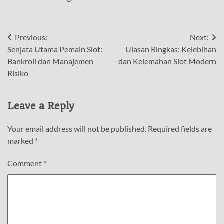
Post
Previous:
Next:
Senjata Utama Pemain Slot:
Ulasan Ringkas: Kelebihan
navigation
Bankroll dan Manajemen
dan Kelemahan Slot Modern
Risiko
Leave a Reply
Your email address will not be published.
Required fields are
marked
*
Comment
*