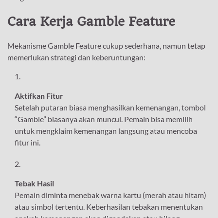
Cara Kerja Gamble Feature
Mekanisme Gamble Feature cukup sederhana, namun tetap
memerlukan strategi dan keberuntungan:
Aktifkan Fitur
Setelah putaran biasa menghasilkan kemenangan, tombol
“Gamble” biasanya akan muncul. Pemain bisa memilih
untuk mengklaim kemenangan langsung atau mencoba
fitur ini.
Tebak Hasil
Pemain diminta menebak warna kartu (merah atau hitam)
atau simbol tertentu. Keberhasilan tebakan menentukan