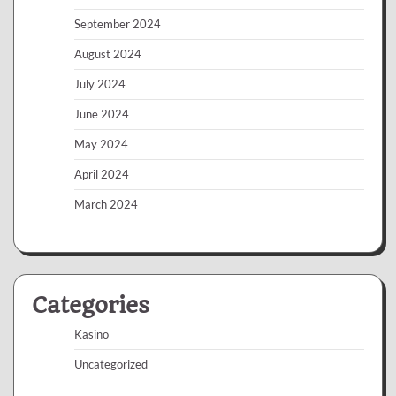
September 2024
August 2024
July 2024
June 2024
May 2024
April 2024
March 2024
Categories
Kasino
Uncategorized