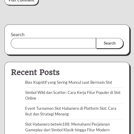
Search
Search
Recent Posts
Bias Kognitif yang Sering Muncul saat Bermain Slot
Simbol Wild dan Scatter: Cara Kerja Fitur Populer di Slot
Online
Event Turnamen Slot Habanero di Platform Slot: Cara
Ikut dan Strategi Menang
Slot Habanero betwin188: Memahami Perjalanan
Gameplay dari Simbol Klasik hingga Fitur Modern