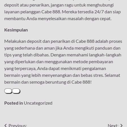
deposit atau penarikan, jangan ragu untuk menghubungi
layanan pelanggan Cabe 888. Mereka tersedia 24/7 dan siap
membantu Anda menyelesaikan masalah dengan cepat.
Kesimpulan
Melakukan deposit dan penarikan di Cabe 888 adalah proses
yang sederhana dan aman jika Anda mengikuti panduan dan
tips yang telah dibahas. Dengan memahami langkah-langkah
yang diperlukan dan menggunakan metode pembayaran
yang terpercaya, Anda dapat menikmati pengalaman
bermain yang lebih menyenangkan dan bebas stres. Selamat
bermain dan semoga beruntung di Cabe 888!
Posted in
Uncategorized
Previous:
Next: