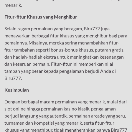
menarik.
Fitur-fitur Khusus yang Menghibur
Selain ragam permainan yang beragam, Biru777 juga
menawarkan berbagai fitur khusus yang menghibur bagi para
pemainnya. Misalnya, mereka sering menambahkan fitur-
fitur tambahan seperti bonus-bonus khusus, putaran gratis,
dan hadiah-hadiah ekstra untuk meningkatkan kesenangan
dan keseruan bermain. Fitur-fitur ini memberikan nilai
tambah yang besar kepada pengalaman berjudi Anda di
Biru777.
Kesimpulan
Dengan berbagai macam permainan yang menarik, mulai dari
slot online hingga permainan kasino klasik, pengalaman
berjudi langsung yang autentik, permainan arcade yang seru,
turnamen dan kompetisi yang menarik, serta fitur-fitur
khusus yang menghibur, tidak mengherankan bahwa Biru777