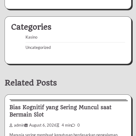
Categories
Kasino
Uncategorized
Related Posts
Uncategorized
Bias Kognitif yang Sering Muncul saat
Bermain Slot
admin
August 6, 2026
4 min
0
Manusia sering membuat keputusan berdasarkan pengalaman,