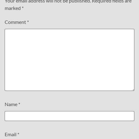
Your email address will not be published.
Required fields are
marked
*
Comment
*
Name
*
Email
*