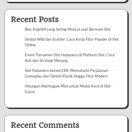
Recent Posts
Bias Kognitif yang Sering Muncul saat Bermain Slot
Simbol Wild dan Scatter: Cara Kerja Fitur Populer di Slot
Online
Event Turnamen Slot Habanero di Platform Slot: Cara
Ikut dan Strategi Menang
Slot Habanero betwin188: Memahami Perjalanan
Gameplay dari Simbol Klasik hingga Fitur Modern
Hitungan Martingale Mini untuk Modal Kecil di Slot
Gacor
Recent Comments