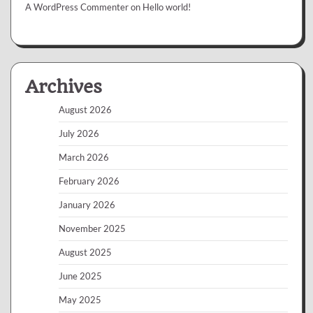
A WordPress Commenter
on
Hello world!
Archives
August 2026
July 2026
March 2026
February 2026
January 2026
November 2025
August 2025
June 2025
May 2025