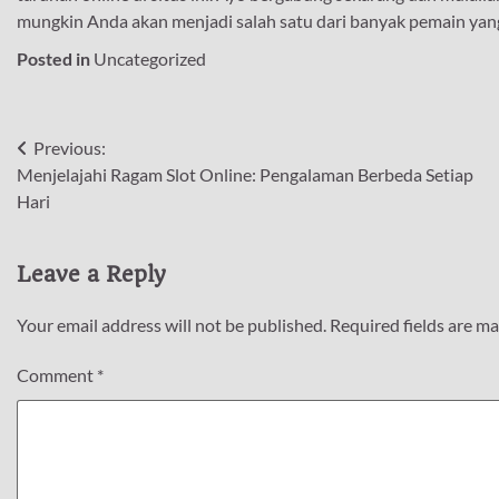
mungkin Anda akan menjadi salah satu dari banyak pemain yang 
Posted in
Uncategorized
Post
Previous:
Menjelajahi Ragam Slot Online: Pengalaman Berbeda Setiap
navigation
Hari
Leave a Reply
Your email address will not be published.
Required fields are m
Comment
*