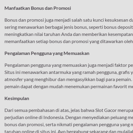
Manfaatkan Bonus dan Promosi
Bonus dan promosi juga menjadi salah satu kunci kesuksesan dal
sering menawarkan berbagai jenis bonus, seperti bonus deposit
meningkatkan nilai taruhan Anda dan memberikan kesempatan
memanfaatkan setiap bonus dan promosi yang ditawarkan oleh si
Pengalaman Pengguna yang Memuaskan
Pengalaman pengguna yang memuaskan juga menjadi faktor pent
Situs ini menawarkan antarmuka yang ramah pengguna, grafis ya
atmosfer yang menghibur dan mengasyikkan bagi para pemain. S
pemain dapat dengan mudah menemukan permainan favorit mer
Kesimpulan
Dari semua pembahasan di atas, jelas bahwa Slot Gacor meru
perjudian online di Indonesia. Dengan menyediakan peluang men
bonus dan promosi, serta nikmati pengalaman pengguna yang
taruhan online di situs ini. Ayo bergabung sekarang dan mulail