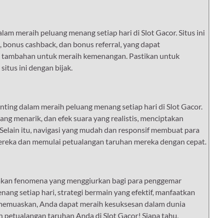
am meraih peluang menang setiap hari di Slot Gacor. Situs ini
, bonus cashback, dan bonus referral, yang dapat
 tambahan untuk meraih kemenangan. Pastikan untuk
tus ini dengan bijak.
ing dalam meraih peluang menang setiap hari di Slot Gacor.
ng menarik, dan efek suara yang realistis, menciptakan
elain itu, navigasi yang mudah dan responsif membuat para
eka dan memulai petualangan taruhan mereka dengan cepat.
pakan fenomena yang menggiurkan bagi para penggemar
ang setiap hari, strategi bermain yang efektif, manfaatkan
 memuaskan, Anda dapat meraih kesuksesan dalam dunia
ah petualangan taruhan Anda di Slot Gacor! Siapa tahu,