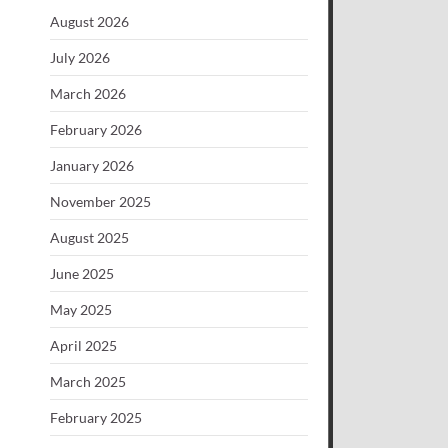
August 2026
July 2026
March 2026
February 2026
January 2026
November 2025
August 2025
June 2025
May 2025
April 2025
March 2025
February 2025