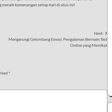
meraih kemenangan setiap hari di situs ini!
Next:
Mengarungi Gelombang Emosi: Pengalaman Bermain Slot
Online yang Memikat
arked
*