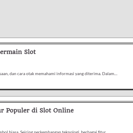
Bermain Slot
aan, dan cara otak memahami informasi yang diterima. Dalam…
r Populer di Slot Online
ol biasa. Seiring perkembangan teknologi, berbagai fitur…