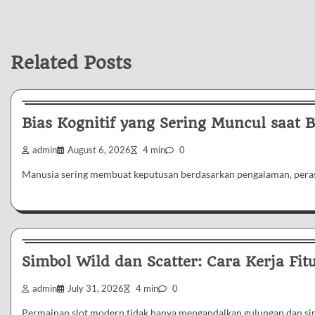
Related Posts
Uncategorized
Bias Kognitif yang Sering Muncul saat 
admin
August 6, 2026
4 min
0
Manusia sering membuat keputusan berdasarkan pengalaman, peras
Uncategorized
Simbol Wild dan Scatter: Cara Kerja Fitu
admin
July 31, 2026
4 min
0
Permainan slot modern tidak hanya mengandalkan gulungan dan simb