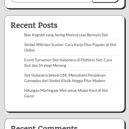
Recent Posts
Bias Kognitif yang Sering Muncul saat Bermain Slot
Simbol Wild dan Scatter: Cara Kerja Fitur Populer di Slot
Online
Event Turnamen Slot Habanero di Platform Slot: Cara
Ikut dan Strategi Menang
Slot Habanero betwin188: Memahami Perjalanan
Gameplay dari Simbol Klasik hingga Fitur Modern
Hitungan Martingale Mini untuk Modal Kecil di Slot
Gacor
Recent Comments