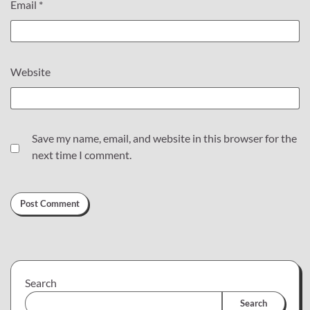
Email
*
Website
Save my name, email, and website in this browser for the
next time I comment.
Search
Search