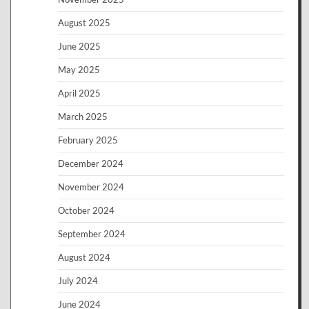
August 2025
June 2025
May 2025
April 2025
March 2025
February 2025
December 2024
November 2024
October 2024
September 2024
August 2024
July 2024
June 2024