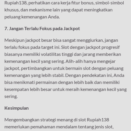
Rupiah138, perhatikan cara kerja fitur bonus, simbol-simbol
khusus, dan mekanisme lain yang dapat meningkatkan
peluang kemenangan Anda.
7. Jangan Terlalu Fokus pada Jackpot
Meskipun jackpot besar bisa sangat menggiurkan, jangan
terlalu fokus pada target ini. Slot dengan jackpot progresif
biasanya memiliki volatilitas tinggi dan jarang memberikan
kemenangan kecil yang sering. Alih-alih hanya mengejar
jackpot, pertimbangkan untuk bermain slot dengan peluang
kemenangan yang lebih stabil. Dengan pendekatan ini, Anda
bisa menikmati permainan dengan lebih baik dan memiliki
kesempatan lebih besar untuk meraih kemenangan kecil yang
sering.
Kesimpulan
Mengembangkan strategi menang di slot Rupiah138
memerlukan pemahaman mendalam tentang jenis slot,