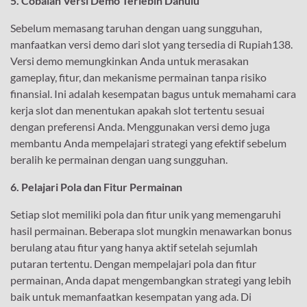
5. Cobalah Versi Demo Terlebih Dahulu
Sebelum memasang taruhan dengan uang sungguhan,
manfaatkan versi demo dari slot yang tersedia di Rupiah138.
Versi demo memungkinkan Anda untuk merasakan
gameplay, fitur, dan mekanisme permainan tanpa risiko
finansial. Ini adalah kesempatan bagus untuk memahami cara
kerja slot dan menentukan apakah slot tertentu sesuai
dengan preferensi Anda. Menggunakan versi demo juga
membantu Anda mempelajari strategi yang efektif sebelum
beralih ke permainan dengan uang sungguhan.
6. Pelajari Pola dan Fitur Permainan
Setiap slot memiliki pola dan fitur unik yang memengaruhi
hasil permainan. Beberapa slot mungkin menawarkan bonus
berulang atau fitur yang hanya aktif setelah sejumlah
putaran tertentu. Dengan mempelajari pola dan fitur
permainan, Anda dapat mengembangkan strategi yang lebih
baik untuk memanfaatkan kesempatan yang ada. Di