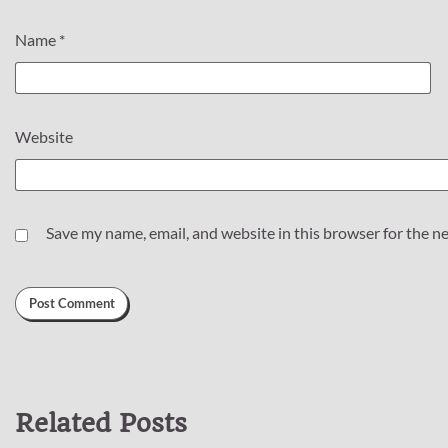
Name
*
Website
Save my name, email, and website in this browser for the n
Related Posts