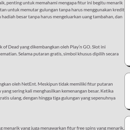
baik, penting untuk memahami mengapa fitur ini begitu menarik
patan untuk memutar gulungan tanpa harus menggunakan kredit
 hadiah besar tanpa harus mengeluarkan uang tambahan, dan
ook of Dead yang dikembangkan oleh Play’n GO. Slot ini
ematian. Selama putaran gratis, simbol khusus dipilih secara
ngkan oleh NetEnt. Meskipun tidak memiliki fitur putaran
in yang sering kali menghasilkan kemenangan besar. Ketika
ratis ulang, dengan hingga tiga gulungan yang sepenuhnya
g menarik yang juga menawarkan fitur free spins yang menarik.