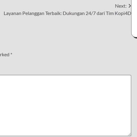
Next:
Layanan Pelanggan Terbaik: Dukungan 24/7 dari Tim Kopi4D
arked
*