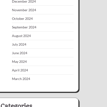
December 2024
November 2024
October 2024
September 2024
August 2024
July 2024
June 2024
May 2024
April 2024
March 2024
Categories