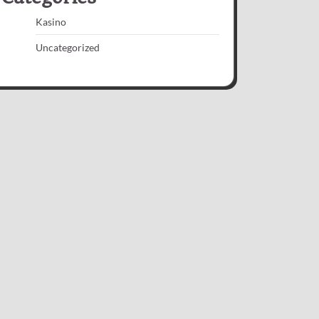
Kasino
Uncategorized