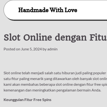
Skip
to
Handmade With Love
content
Slot Online dengan Fitu
Posted on
June 5, 2024
by
admin
Slot online telah menjadi salah satu hiburan judi paling popule
satu fitur paling menarik yang ditawarkan oleh banyak slot online
kami akan membahas beberapa slot online dengan fitur free sp
kemenangan dan meningkatkan pengalaman bermain Anda.
Keunggulan Fitur Free Spins