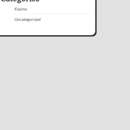
Kasino
Uncategorized