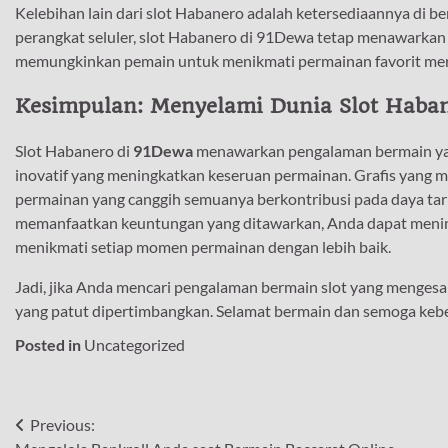
Kelebihan lain dari slot Habanero adalah ketersediaannya di b
perangkat seluler, slot Habanero di 91Dewa tetap menawarkan
memungkinkan pemain untuk menikmati permainan favorit mere
Kesimpulan: Menyelami Dunia Slot Haba
Slot Habanero di
91Dewa
menawarkan pengalaman bermain yang
inovatif yang meningkatkan keseruan permainan. Grafis yang 
permainan yang canggih semuanya berkontribusi pada daya tarik
memanfaatkan keuntungan yang ditawarkan, Anda dapat meni
menikmati setiap momen permainan dengan lebih baik.
Jadi, jika Anda mencari pengalaman bermain slot yang mengesa
yang patut dipertimbangkan. Selamat bermain dan semoga kebe
Posted in
Uncategorized
Post
Previous: