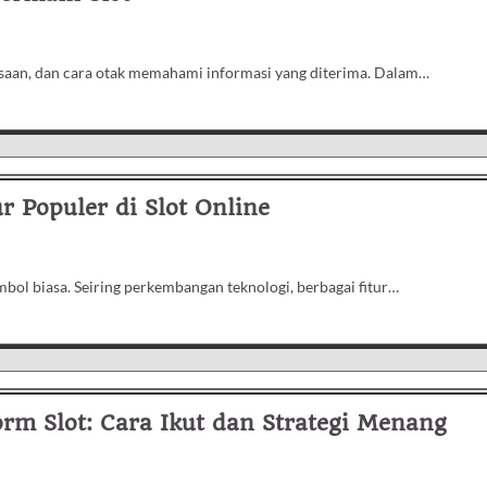
aan, dan cara otak memahami informasi yang diterima. Dalam…
r Populer di Slot Online
ol biasa. Seiring perkembangan teknologi, berbagai fitur…
rm Slot: Cara Ikut dan Strategi Menang