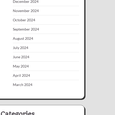
December 2024
November 2024
October 2024
September 2024
August 2024
July 2024
June 2024
May 2024
April 2024
March 2024
Categories