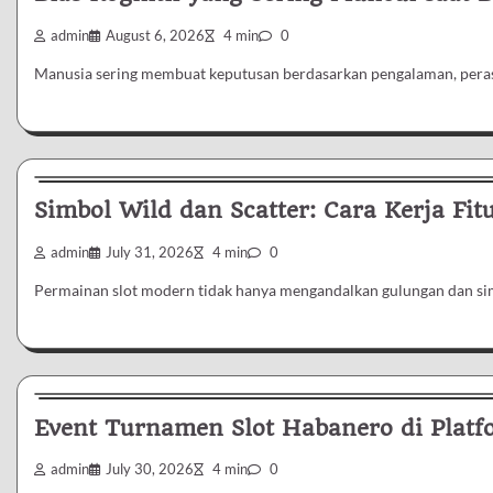
admin
August 6, 2026
4 min
0
Manusia sering membuat keputusan berdasarkan pengalaman, peras
Uncategorized
Simbol Wild dan Scatter: Cara Kerja Fitu
admin
July 31, 2026
4 min
0
Permainan slot modern tidak hanya mengandalkan gulungan dan simb
Uncategorized
Event Turnamen Slot Habanero di Platfo
admin
July 30, 2026
4 min
0