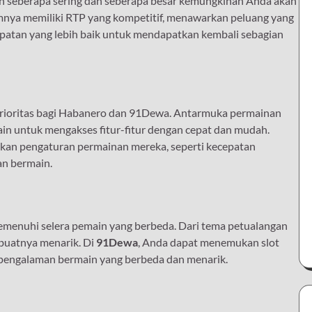
an seberapa sering dan seberapa besar kemungkinan Anda akan
ya memiliki RTP yang kompetitif, menawarkan peluang yang
mpatan yang lebih baik untuk mendapatkan kembali sebagian
 prioritas bagi Habanero dan 91Dewa. Antarmuka permainan
 untuk mengakses fitur-fitur dengan cepat dan mudah.
an pengaturan permainan mereka, seperti kecepatan
an bermain.
menuhi selera pemain yang berbeda. Dari tema petualangan
embuatnya menarik. Di
91Dewa
, Anda dapat menemukan slot
pengalaman bermain yang berbeda dan menarik.