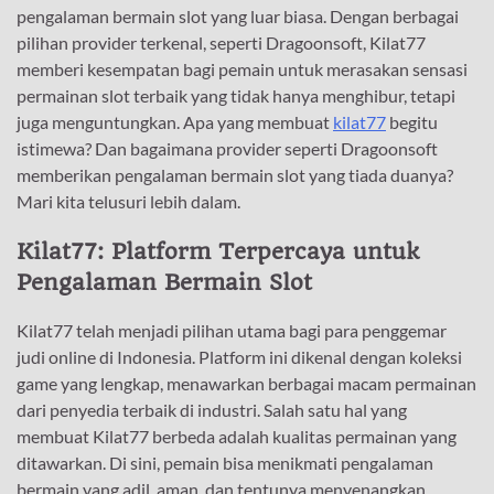
pengalaman bermain slot yang luar biasa. Dengan berbagai
pilihan provider terkenal, seperti Dragoonsoft, Kilat77
memberi kesempatan bagi pemain untuk merasakan sensasi
permainan slot terbaik yang tidak hanya menghibur, tetapi
juga menguntungkan. Apa yang membuat
kilat77
begitu
istimewa? Dan bagaimana provider seperti Dragoonsoft
memberikan pengalaman bermain slot yang tiada duanya?
Mari kita telusuri lebih dalam.
Kilat77: Platform Terpercaya untuk
Pengalaman Bermain Slot
Kilat77 telah menjadi pilihan utama bagi para penggemar
judi online di Indonesia. Platform ini dikenal dengan koleksi
game yang lengkap, menawarkan berbagai macam permainan
dari penyedia terbaik di industri. Salah satu hal yang
membuat Kilat77 berbeda adalah kualitas permainan yang
ditawarkan. Di sini, pemain bisa menikmati pengalaman
bermain yang adil, aman, dan tentunya menyenangkan.