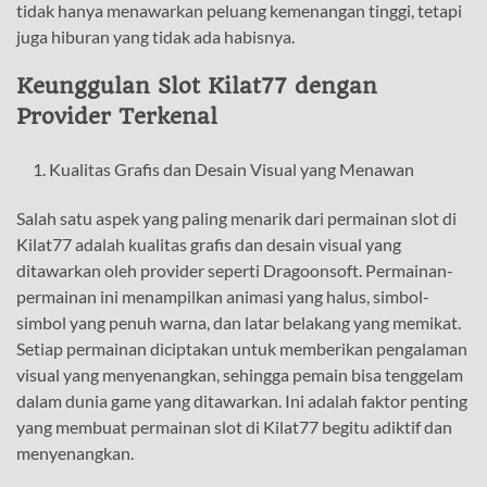
tidak hanya menawarkan peluang kemenangan tinggi, tetapi
juga hiburan yang tidak ada habisnya.
Keunggulan Slot Kilat77 dengan
Provider Terkenal
Kualitas Grafis dan Desain Visual yang Menawan
Salah satu aspek yang paling menarik dari permainan slot di
Kilat77 adalah kualitas grafis dan desain visual yang
ditawarkan oleh provider seperti Dragoonsoft. Permainan-
permainan ini menampilkan animasi yang halus, simbol-
simbol yang penuh warna, dan latar belakang yang memikat.
Setiap permainan diciptakan untuk memberikan pengalaman
visual yang menyenangkan, sehingga pemain bisa tenggelam
dalam dunia game yang ditawarkan. Ini adalah faktor penting
yang membuat permainan slot di Kilat77 begitu adiktif dan
menyenangkan.