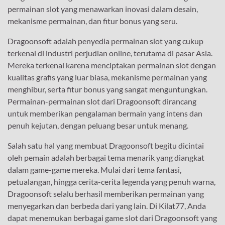
permainan slot yang menawarkan inovasi dalam desain,
mekanisme permainan, dan fitur bonus yang seru.
Dragoonsoft adalah penyedia permainan slot yang cukup
terkenal di industri perjudian online, terutama di pasar Asia.
Mereka terkenal karena menciptakan permainan slot dengan
kualitas grafis yang luar biasa, mekanisme permainan yang
menghibur, serta fitur bonus yang sangat menguntungkan.
Permainan-permainan slot dari Dragoonsoft dirancang
untuk memberikan pengalaman bermain yang intens dan
penuh kejutan, dengan peluang besar untuk menang.
Salah satu hal yang membuat Dragoonsoft begitu dicintai
oleh pemain adalah berbagai tema menarik yang diangkat
dalam game-game mereka. Mulai dari tema fantasi,
petualangan, hingga cerita-cerita legenda yang penuh warna,
Dragoonsoft selalu berhasil memberikan permainan yang
menyegarkan dan berbeda dari yang lain. Di Kilat77, Anda
dapat menemukan berbagai game slot dari Dragoonsoft yang