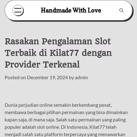
Skip
Handmade With Love
to
content
Rasakan Pengalaman Slot
Terbaik di Kilat77 dengan
Provider Terkenal
Posted on
December 19, 2024
by
admin
Dunia perjudian online semakin berkembang pesat,
membawa berbagai pilihan permainan yang bisa dimainkan
kapan saja, di mana saja. Salah satu permainan yang paling
populer adalah slot online. Di Indonesia, Kilat77 telah
menjadi salah satu platform terpercaya yang menawarkan