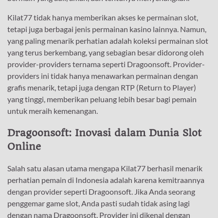
Kilat77 tidak hanya memberikan akses ke permainan slot,
tetapi juga berbagai jenis permainan kasino lainnya. Namun,
yang paling menarik perhatian adalah koleksi permainan slot
yang terus berkembang, yang sebagian besar didorong oleh
provider-providers ternama seperti Dragoonsoft. Provider-
providers ini tidak hanya menawarkan permainan dengan
grafis menarik, tetapi juga dengan RTP (Return to Player)
yang tinggi, memberikan peluang lebih besar bagi pemain
untuk meraih kemenangan.
Dragoonsoft: Inovasi dalam Dunia Slot
Online
Salah satu alasan utama mengapa Kilat77 berhasil menarik
perhatian pemain di Indonesia adalah karena kemitraannya
dengan provider seperti Dragoonsoft. Jika Anda seorang
penggemar game slot, Anda pasti sudah tidak asing lagi
dengan nama Dragoonsoft. Provider ini dikenal dengan