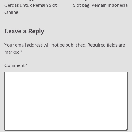
navigation
Cerdas untuk Pemain Slot
Slot bagi Pemain Indonesia
Online
Leave a Reply
Your email address will not be published.
Required fields are
marked
*
Comment
*