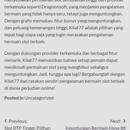
terkemuka seperti Dragoonsoft, yang menjamin pengalaman
bermain yang tidak hanya seru, tetapi juga menguntungkan.
Dengan grafis memukau, fitur bonus yang menguntungkan,
dan peluang kemenangan tinggi, Kilat77 adalah pilihan yang
tepat bagi siapa saja yang ingin merasakan pengalaman
bermain slot terbaik.
Dengan dukungan provider terkemuka dan berbagai fitur
menarik, Kilat77 memastikan bahwa setiap pemain dapat
menikmati permainan slot yang menghibur sekaligus
menguntungkan. Jadi, tunggu apa lagi? Bergabunglah dengan
Kilat77 dan rasakan sendiri pengalaman bermain slot terbaik
di dunia perjudian online!
Posted in
Uncategorized
Post
Previous:
Next:
Slot RTP Tinggi: Pilihan
Keuntungan Bermain Hose 88