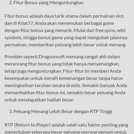
Fitur Bonus yang Menguntungkan
Fitur bonus adalah daya tarik utama dalam permainan slot,
dan di Kilat77, Anda akan menemukan berbagai game
dengan fitur bonus yang menarik. Mulai dari free spins, wild
symbols, hingga bonus game yang dapat mengubah jalannya
permainan, memberikan peluang lebih besar untuk menang.
Provider seperti Dragoonsoft memang sangat ahli dalam
merancang fitur bonus yang tidak hanya menyenangkan,
tetapi juga menguntungkan. Fitur-fitur ini memberi Anda
kesempatan untuk meraih kemenangan besar tanpa harus
meningkatkan taruhan secara drastis. Semakin banyak Anda
memanfaatkan fitur bonus ini, semakin besar peluang Anda
untuk mendapatkan hadiah besar.
Peluang Menang Lebih Besar dengan RTP Tinggi
RTP (Return to Player) adalah salah satu faktor penting yang
menentukan seberapa besar peluang seorang pemain untuk