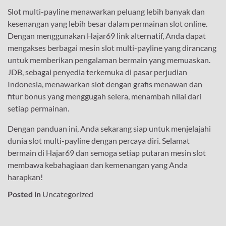
Slot multi-payline menawarkan peluang lebih banyak dan
kesenangan yang lebih besar dalam permainan slot online.
Dengan menggunakan Hajar69 link alternatif, Anda dapat
mengakses berbagai mesin slot multi-payline yang dirancang
untuk memberikan pengalaman bermain yang memuaskan.
JDB, sebagai penyedia terkemuka di pasar perjudian
Indonesia, menawarkan slot dengan grafis menawan dan
fitur bonus yang menggugah selera, menambah nilai dari
setiap permainan.
Dengan panduan ini, Anda sekarang siap untuk menjelajahi
dunia slot multi-payline dengan percaya diri. Selamat
bermain di Hajar69 dan semoga setiap putaran mesin slot
membawa kebahagiaan dan kemenangan yang Anda
harapkan!
Posted in
Uncategorized