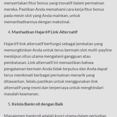
menyertakan fitur bonus yang inovatif dalam permainan
mereka. Pastikan Anda memahami cara kerja fitur bonus
pada mesin slot yang Anda mainkan, untuk
memanfaatkannya dengan maksimal.
Manfaatkan Hajar69 Link Alternatif
Hajar69 link alternatif berfungsi sebagai jembatan yang
memungkinkan Anda untuk terus bermain slot multi-payline
meskipun situs utama mengalami gangguan atau
pembatasan. Link alternatif ini memastikan bahwa
pengalaman bermain Anda tidak terputus dan Anda dapat
terus menikmati berbagai permainan menarik yang
ditawarkan. Selalu pastikan untuk menggunakan link
alternatif yang resmi dan terpercaya untuk menghindari
masalah keamanan.
Kelola Bankroll dengan Baik
Manajemen bankroll adalah kunci utama dalam perjudian