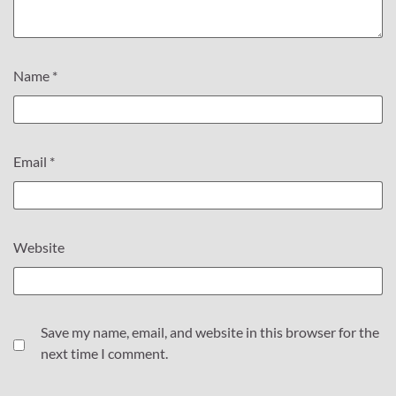
Name
*
Email
*
Website
Save my name, email, and website in this browser for the
next time I comment.