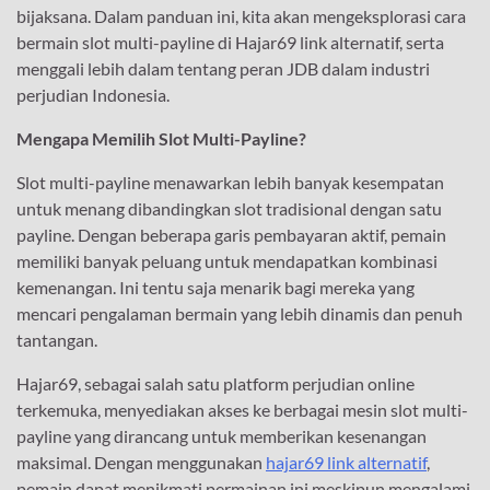
bijaksana. Dalam panduan ini, kita akan mengeksplorasi cara
bermain slot multi-payline di Hajar69 link alternatif, serta
menggali lebih dalam tentang peran JDB dalam industri
perjudian Indonesia.
Mengapa Memilih Slot Multi-Payline?
Slot multi-payline menawarkan lebih banyak kesempatan
untuk menang dibandingkan slot tradisional dengan satu
payline. Dengan beberapa garis pembayaran aktif, pemain
memiliki banyak peluang untuk mendapatkan kombinasi
kemenangan. Ini tentu saja menarik bagi mereka yang
mencari pengalaman bermain yang lebih dinamis dan penuh
tantangan.
Hajar69, sebagai salah satu platform perjudian online
terkemuka, menyediakan akses ke berbagai mesin slot multi-
payline yang dirancang untuk memberikan kesenangan
maksimal. Dengan menggunakan
hajar69 link alternatif
,
pemain dapat menikmati permainan ini meskipun mengalami