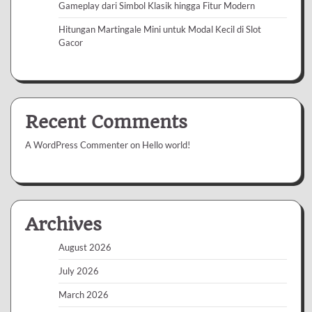
Gameplay dari Simbol Klasik hingga Fitur Modern
Hitungan Martingale Mini untuk Modal Kecil di Slot
Gacor
Recent Comments
A WordPress Commenter
on
Hello world!
Archives
August 2026
July 2026
March 2026