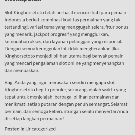
Slot Kinghorsetoto telah berhasil mencuri hati para pemain
Indonesia berkat kombinasi kualitas permainan yang tak
tertandingi, variasi tema yang menggugah selera, fitur bonus
yang menarik, jackpot progresif yang menggiurkan,
kemudahan akses, dan layanan pelanggan yang responsif.
Dengan semua keunggulan ini, tidak mengherankan jika
Kinghorsetoto menjadi pilihan utama bagi banyak pemain
yang mencari pengalaman slot online yang menyenangkan
dan memuaskan.
Bagi Anda yang ingin merasakan sendiri mengapa slot
Kinghorsetoto begitu populer, sekarang adalah waktu yang
tepat untuk menjelajahi berbagai pilihan permainan dan
menikmati setiap putaran dengan penuh semangat. Selamat
bermain, dan semoga keberuntungan selalu menyertai Anda
di setiap langkah permainan!
Posted in
Uncategorized