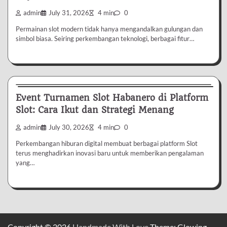
admin
July 31, 2026
4 min
0
Permainan slot modern tidak hanya mengandalkan gulungan dan
simbol biasa. Seiring perkembangan teknologi, berbagai fitur…
Uncategorized
Event Turnamen Slot Habanero di Platform
Slot: Cara Ikut dan Strategi Menang
admin
July 30, 2026
4 min
0
Perkembangan hiburan digital membuat berbagai platform Slot
terus menghadirkan inovasi baru untuk memberikan pengalaman
yang…
Copyright © 2026
Handmade With Love
Theme: Glowing