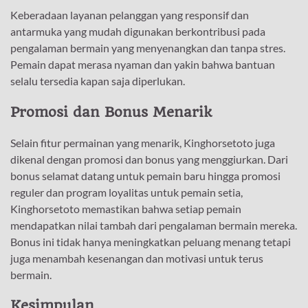
Keberadaan layanan pelanggan yang responsif dan
antarmuka yang mudah digunakan berkontribusi pada
pengalaman bermain yang menyenangkan dan tanpa stres.
Pemain dapat merasa nyaman dan yakin bahwa bantuan
selalu tersedia kapan saja diperlukan.
Promosi dan Bonus Menarik
Selain fitur permainan yang menarik, Kinghorsetoto juga
dikenal dengan promosi dan bonus yang menggiurkan. Dari
bonus selamat datang untuk pemain baru hingga promosi
reguler dan program loyalitas untuk pemain setia,
Kinghorsetoto memastikan bahwa setiap pemain
mendapatkan nilai tambah dari pengalaman bermain mereka.
Bonus ini tidak hanya meningkatkan peluang menang tetapi
juga menambah kesenangan dan motivasi untuk terus
bermain.
Kesimpulan