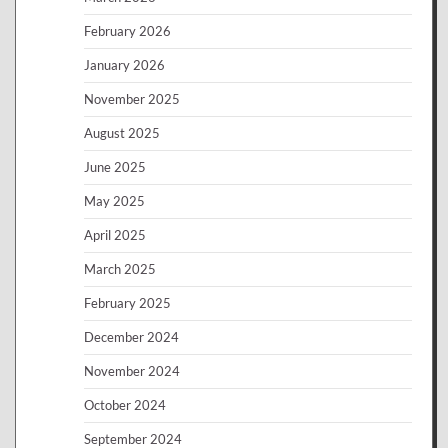
February 2026
January 2026
November 2025
August 2025
June 2025
May 2025
April 2025
March 2025
February 2025
December 2024
November 2024
October 2024
September 2024