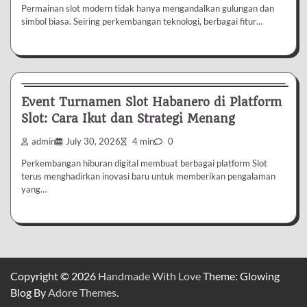
Permainan slot modern tidak hanya mengandalkan gulungan dan
simbol biasa. Seiring perkembangan teknologi, berbagai fitur…
Uncategorized
Event Turnamen Slot Habanero di Platform
Slot: Cara Ikut dan Strategi Menang
admin
July 30, 2026
4 min
0
Perkembangan hiburan digital membuat berbagai platform Slot
terus menghadirkan inovasi baru untuk memberikan pengalaman
yang…
Copyright © 2026
Handmade With Love
Theme: Glowing
Blog By
Adore Themes
.