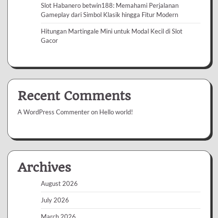
Slot Habanero betwin188: Memahami Perjalanan
Gameplay dari Simbol Klasik hingga Fitur Modern
Hitungan Martingale Mini untuk Modal Kecil di Slot
Gacor
Recent Comments
A WordPress Commenter
on
Hello world!
Archives
August 2026
July 2026
March 2026