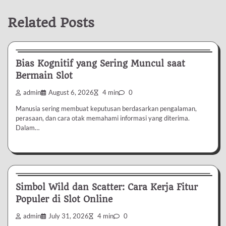
Related Posts
Uncategorized
Bias Kognitif yang Sering Muncul saat
Bermain Slot
admin
August 6, 2026
4 min
0
Manusia sering membuat keputusan berdasarkan pengalaman,
perasaan, dan cara otak memahami informasi yang diterima.
Dalam…
Uncategorized
Simbol Wild dan Scatter: Cara Kerja Fitur
Populer di Slot Online
admin
July 31, 2026
4 min
0