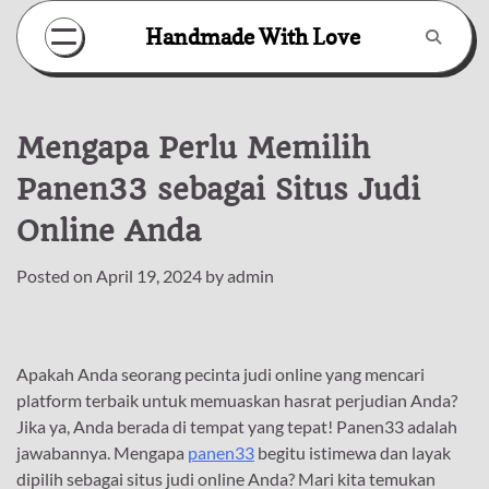
Skip
Handmade With Love
to
content
Mengapa Perlu Memilih
Panen33 sebagai Situs Judi
Online Anda
Posted on
April 19, 2024
by
admin
Apakah Anda seorang pecinta judi online yang mencari
platform terbaik untuk memuaskan hasrat perjudian Anda?
Jika ya, Anda berada di tempat yang tepat! Panen33 adalah
jawabannya. Mengapa
panen33
begitu istimewa dan layak
dipilih sebagai situs judi online Anda? Mari kita temukan