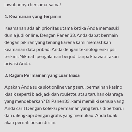
jawabannya bersama-sama!
1. Keamanan yang Terjamin
Keamanan adalah prioritas utama ketika Anda memasuki
dunia judi online. Dengan Panen33, Anda dapat bermain
dengan pikiran yang tenang karena kami memastikan
keamanan data pribadi Anda dengan teknologi enkripsi
terkini. Nikmati pengalaman berjudi tanpa khawatir akan
privasi Anda.
2. Ragam Permainan yang Luar Biasa
Apakah Anda suka slot online yang seru, permainan kasino
klasik seperti blackjack dan roulette, atau taruhan olahraga
yang mendebarkan? Di Panen33, kami memiliki semua yang
Anda cari! Dengan koleksi permainan yang terus diperbarui
dan dilengkapi dengan grafis yang memukau, Anda tidak
akan pernah bosan di sini.