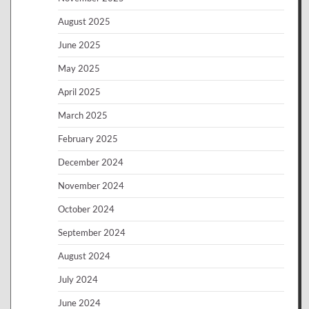
August 2025
June 2025
May 2025
April 2025
March 2025
February 2025
December 2024
November 2024
October 2024
September 2024
August 2024
July 2024
June 2024