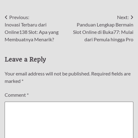
Post
Previous:
Next:
Inovasi Terbaru dari
Panduan Lengkap Bermain
navigation
Online138 Slot: Apa yang
Slot Online di Buka77: Mulai
Membuatnya Menarik?
dari Pemula hingga Pro
Leave a Reply
Your email address will not be published.
Required fields are
marked
*
Comment
*