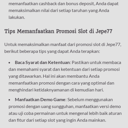
memanfaatkan cashback dan bonus deposit, Anda dapat
memaksimalkan nilai dari setiap taruhan yang Anda
lakukan.
Tips Memanfaatkan Promosi Slot di Jepe77
Untuk memaksimalkan manfaat dari promosi slot di Jepe77,
berikut beberapa tips yang dapat Anda terapkan:
Baca Syarat dan Ketentuan
: Pastikan untuk membaca
dan memahami syarat dan ketentuan dari setiap promosi
yang ditawarkan. Hal ini akan membantu Anda
memanfaatkan promosi dengan cara yang optimal dan
menghindari ketidaknyamanan di kemudian hari.
Manfaatkan Demo Game
: Sebelum menggunakan
promosi dengan uang sungguhan, manfaatkan versi demo
atau uji coba permainan untuk mengenal lebih baik aturan
dan fitur dari setiap slot yang ingin Anda mainkan.