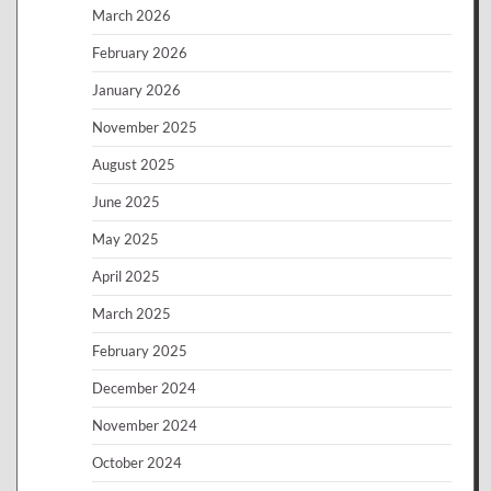
March 2026
February 2026
January 2026
November 2025
August 2025
June 2025
May 2025
April 2025
March 2025
February 2025
December 2024
November 2024
October 2024