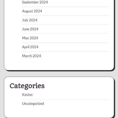
September 2024
August 2024
July 2024
June 2024
May 2024
April 2024
March 2024
Categories
Kasino
Uncategorized