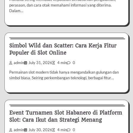
perasaan, dan cara otak memahami informasi yang diterima.
Dalam…
Uncategorized
Simbol Wild dan Scatter: Cara Kerja Fitur
Populer di Slot Online
admin
July 31, 2026
4 min
0
Permainan slot modern tidak hanya mengandalkan gulungan dan
simbol biasa. Seiring perkembangan teknologi, berbagai fitur…
Uncategorized
Event Turnamen Slot Habanero di Platform
Slot: Cara Ikut dan Strategi Menang
admin
July 30, 2026
4 min
0