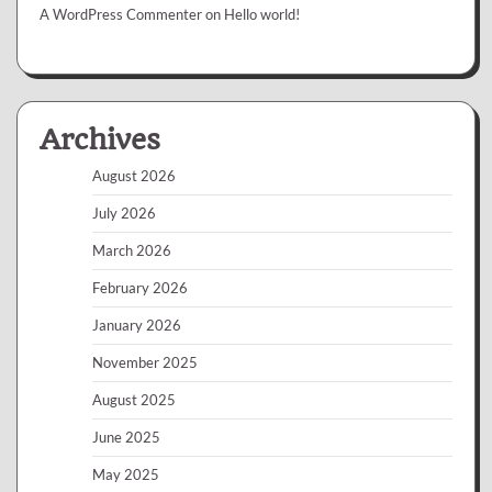
A WordPress Commenter
on
Hello world!
Archives
August 2026
July 2026
March 2026
February 2026
January 2026
November 2025
August 2025
June 2025
May 2025