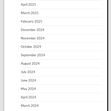
April 2025
March 2025
February 2025
December 2024
November 2024
October 2024
September 2024
August 2024
July 2024
June 2024
May 2024
April 2024
March 2024