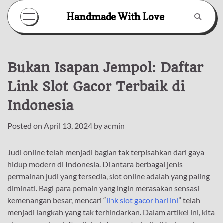
Skip
Handmade With Love
to
content
Bukan Isapan Jempol: Daftar
Link Slot Gacor Terbaik di
Indonesia
Posted on
April 13, 2024
by
admin
Judi online telah menjadi bagian tak terpisahkan dari gaya
hidup modern di Indonesia. Di antara berbagai jenis
permainan judi yang tersedia, slot online adalah yang paling
diminati. Bagi para pemain yang ingin merasakan sensasi
kemenangan besar, mencari “
link slot gacor hari ini
” telah
menjadi langkah yang tak terhindarkan. Dalam artikel ini, kita