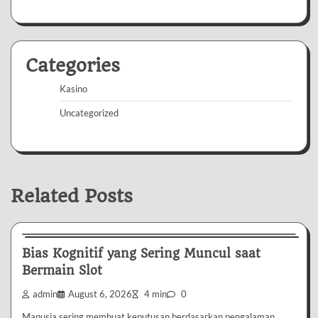
Categories
Kasino
Uncategorized
Related Posts
Uncategorized
Bias Kognitif yang Sering Muncul saat
Bermain Slot
admin
August 6, 2026
4 min
0
Manusia sering membuat keputusan berdasarkan pengalaman,