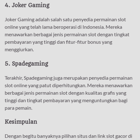
4. Joker Gaming
Joker Gaming adalah salah satu penyedia permainan slot
online yang telah lama beroperasi di Indonesia. Mereka
menawarkan berbagai jenis permainan slot dengan tingkat
pembayaran yang tinggi dan fitur-fitur bonus yang
menggiurkan.
5. Spadegaming
Terakhir, Spadegaming juga merupakan penyedia permainan
slot online yang patut diperhitungkan. Mereka menawarkan
berbagai jenis permainan slot dengan kualitas grafis yang
tinggi dan tingkat pembayaran yang menguntungkan bagi
para pemain.
Kesimpulan
Dengan begitu banyaknya pilihan situs dan link slot gacor di