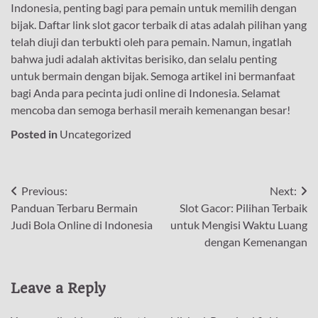
Indonesia, penting bagi para pemain untuk memilih dengan
bijak. Daftar link slot gacor terbaik di atas adalah pilihan yang
telah diuji dan terbukti oleh para pemain. Namun, ingatlah
bahwa judi adalah aktivitas berisiko, dan selalu penting
untuk bermain dengan bijak. Semoga artikel ini bermanfaat
bagi Anda para pecinta judi online di Indonesia. Selamat
mencoba dan semoga berhasil meraih kemenangan besar!
Posted in
Uncategorized
Post
Previous:
Next:
Panduan Terbaru Bermain
Slot Gacor: Pilihan Terbaik
navigation
Judi Bola Online di Indonesia
untuk Mengisi Waktu Luang
dengan Kemenangan
Leave a Reply