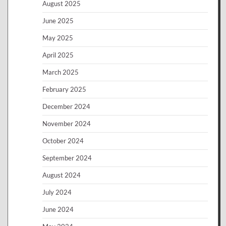
August 2025
June 2025
May 2025
April 2025
March 2025
February 2025
December 2024
November 2024
October 2024
September 2024
August 2024
July 2024
June 2024