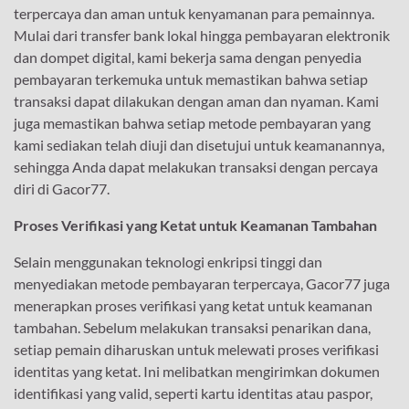
terpercaya dan aman untuk kenyamanan para pemainnya.
Mulai dari transfer bank lokal hingga pembayaran elektronik
dan dompet digital, kami bekerja sama dengan penyedia
pembayaran terkemuka untuk memastikan bahwa setiap
transaksi dapat dilakukan dengan aman dan nyaman. Kami
juga memastikan bahwa setiap metode pembayaran yang
kami sediakan telah diuji dan disetujui untuk keamanannya,
sehingga Anda dapat melakukan transaksi dengan percaya
diri di Gacor77.
Proses Verifikasi yang Ketat untuk Keamanan Tambahan
Selain menggunakan teknologi enkripsi tinggi dan
menyediakan metode pembayaran terpercaya, Gacor77 juga
menerapkan proses verifikasi yang ketat untuk keamanan
tambahan. Sebelum melakukan transaksi penarikan dana,
setiap pemain diharuskan untuk melewati proses verifikasi
identitas yang ketat. Ini melibatkan mengirimkan dokumen
identifikasi yang valid, seperti kartu identitas atau paspor,