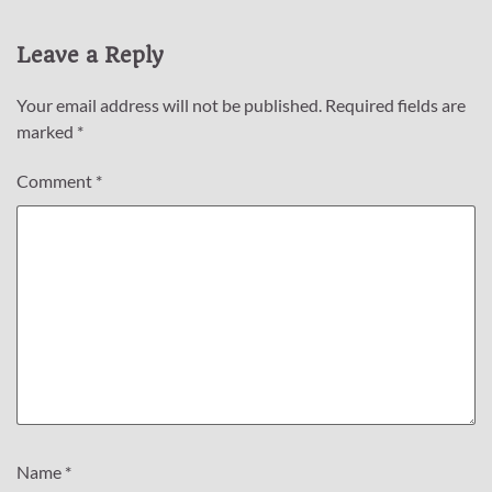
Leave a Reply
Your email address will not be published.
Required fields are
marked
*
Comment
*
Name
*