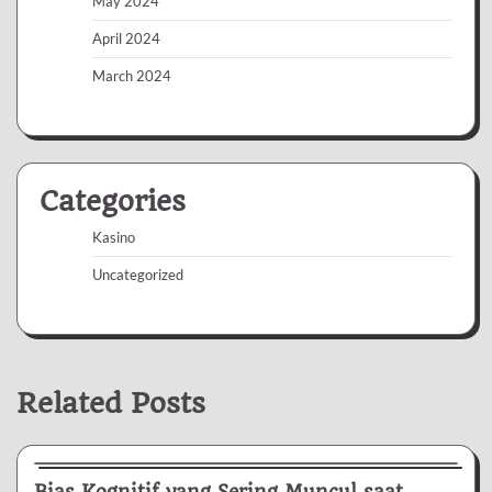
May 2024
April 2024
March 2024
Categories
Kasino
Uncategorized
Related Posts
Uncategorized