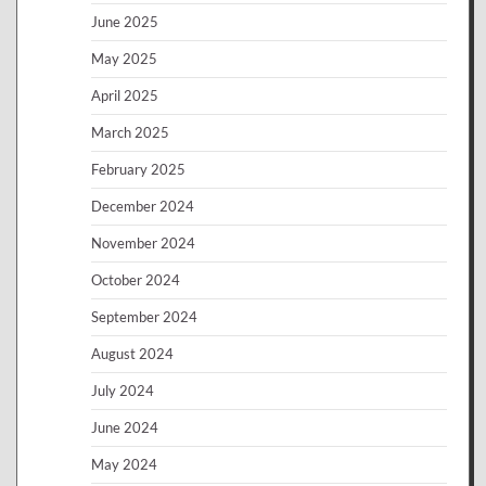
June 2025
May 2025
April 2025
March 2025
February 2025
December 2024
November 2024
October 2024
September 2024
August 2024
July 2024
June 2024
May 2024