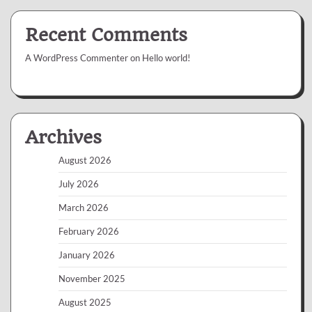
Recent Comments
A WordPress Commenter
on
Hello world!
Archives
August 2026
July 2026
March 2026
February 2026
January 2026
November 2025
August 2025